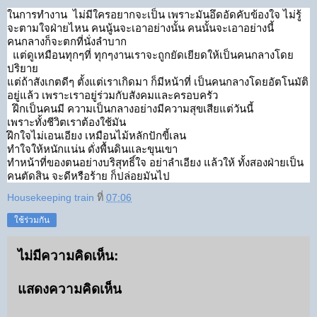
ในการทำงาน​  ไม่มีใครอยากจะเป็น​ เพราะมันอึดอัดคับข้องใจ​ ไม่รู้
จะตามใจฝ่ายไหน​ คนนู้นจะเอาอย่างนั้น​ คนนั้นจะเอาอย่างนี้​ 
คนกลางก็จะตกที่นั่งลำบาก
​  แต่ดูเหมือนทุกๆที่​ ทุกๆงาน​เราจะถูกยัดเยียดให้เป็นคนกลางโดย
ปริยาย
แต่ถ้าสังเกตดีๆ​ ตั้งแต่เราเกิดมา​ ก็มีหน้าที่​ เป็นคนกลางโดยอัตโนมัติ​ 
อยู่แล้ว​ เพราะเราอยู่ร่วมกับสังคมและครอบครัว
  ฝึกเป็นคนมี ความเป็นกลาง​อย่างมีความสุขเสียแต่วันนี้
เพราะทั้งชีวิตเราต้องใช้มัน​
ฝึกใจไม่เอนเอียง​ เหมือนไม้หลักปักขี้เลน
ทำใจให้หนักแน่น​ ดั่งพื้นดินและขุนเขา
ทำหน้าที่ของตนอย่างบริสุทธิ์​ใจ​ อย่าลำเอียง แล้วให้​ ทั้งสองฝ่ายเป็น
คนตัดสิน​ จะดีหรือร้าย​ ก็ปล่อยมันไป
Housekeeping train
ที่
07:06
ใช้ร่วมกัน
ไม่มีความคิดเห็น:
แสดงความคิดเห็น