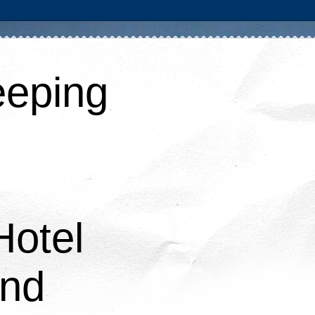
eping
Hotel
and