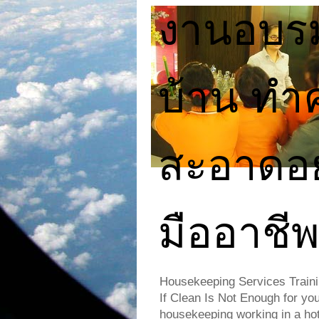
งานอบร
บ้าน ทำ
สะอาดอย
มืออาชี
Housekeeping Services Traini
If Clean Is Not Enough for yo
housekeeping working in a hote