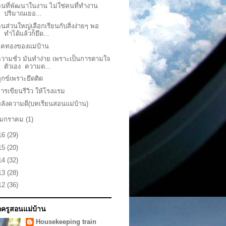
นที่พัฒนาในงาน ไม่ใช่คนที่ทำงาน
ปริมาณเยอ...
นส่วนใหญ่เลือกเรียนกับสิ่งง่ายๆ พอ
ทำได้แล้วก็ยึด...
ุคทองของแม่บ้าน
วามชั่ว มันทำง่าย เพราะเป็นการตามใจ
ตัวเอง ความด...
ุกข์เพราะยึดติด
ารเขียนรีวิว ให้โรงแรม
ลังความดี(บทเรียนสอนแม่บ้าน)
มกราคม
(1)
16
(29)
15
(20)
14
(32)
13
(28)
12
(36)
ักครูสอนแม่บ้าน
Housekeeping train