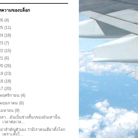
ทความของบล็อก
26
(4)
25
(11)
24
(18)
23
(7)
22
(15)
21
(6)
20
(26)
19
(23)
18
(18)
17
(20)
พฤศจิกายน
(4)
พฤษภาคม
(6)
เมษายน
(9)
วลา...มันเป็นช่วงสั้นๆของมันเท่านั้น.
เวลาต่อเวล...
ย่าสำคัญตัวเอง ว่ามีเราคนเดียวทั้งโลก
เพราะทั้งโ...