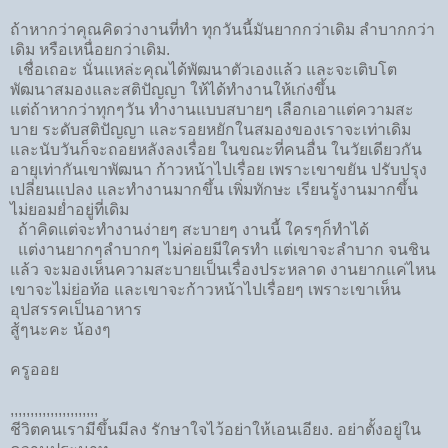
ถ้าหากว่าคุณคิดว่างานที่ทำ ทุกวันนี้มันยากกว่าเดิม ลำบากกว่า
เดิม หรือเหนื่อยกว่าเดิม.
เชื่อเถอะ นั่นแหล่ะคุณได้พัฒนาตัวเองแล้ว และจะเติบโต
พัฒนาสมองและสติปัญญา ให้ได้ทำงานให้เก่งขึ้น
แต่ถ้าหากว่าทุกๆวัน ทำงานแบบสบายๆ เลือกเอาแต่ความสะ
บาย ระดับสติปัญญา และรอยหยักในสมองของเราจะเท่าเดิม
และนับวันก็จะถอยหลังลงเรื่อย ในขณะที่คนอื่น ในวัยเดียวกัน
อายุเท่ากันเขาพัฒนา ก้าวหน้าไปเรื่อย เพราะเขาขยัน ปรับปรุง
เปลี่ยนแปลง และทำงานมากขึ้น เพิ่มทักษะ เรียนรู้งานมากขึ้น
ไม่ยอมย่ำอยู่ที่เดิม
ถ้าคิดแต่จะทำงานง่ายๆ สะบายๆ งานนี้ ใครๆก็ทำได้
แต่งานยากๆลำบากๆ ไม่ค่อยมีใครทำ แต่เขาจะลำบาก จนชิน
แล้ว จะมองเห็นความสะบายเป็นเรื่องประหลาด งานยากแค่ไหน
เขาจะไม่ย่อท้อ และเขาจะก้าวหน้าไปเรื่อยๆ เพราะเขาเห็น
อุปสรรคเป็นอาหาร
สู้ๆนะคะ น้องๆ
ครูออย
,,,,,,,,,,,,,,,,,,,,,,
ชีวิตคนเรามีขึ้นมีลง รักษาใจไว้อย่าให้เอนเอียง. อย่าตั้งอยู่ใน