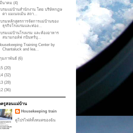
มีนาคม
(4)
อบรมแม่บ้านสำนักงาน โดย บริษัทกฎษ
ดา แมเนจเม้น สถา...
อบรมหลักสูตรการจัดการแม่บ้านของ
ธุรกิจโรงแรมและท่อง...
อบรมแม่บ้านโรงแรม และห้องอาหาร
สนามกอล์ฟ กบินทร์บุ...
ousekeeping Training Center by
Chantaluck and lea...
กุมภาพันธ์
(6)
15
(20)
14
(32)
13
(28)
12
(36)
ักครูสอนแม่บ้าน
Housekeeping train
ดูโปรไฟล์ทั้งหมดของฉัน