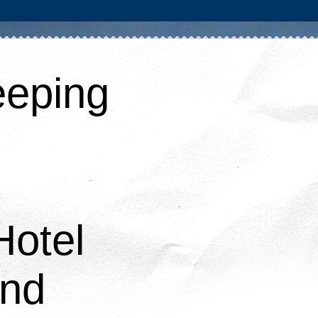
eping
Hotel
and