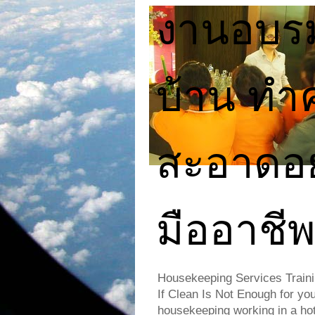
งานอบร
บ้าน ทำ
สะอาดอย
มืออาชี
Housekeeping Services Traini
If Clean Is Not Enough for yo
housekeeping working in a hote