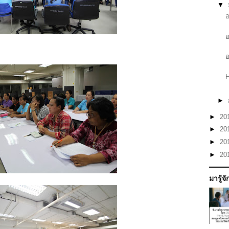
▼
H
►
►
20
►
20
►
20
►
20
มารู้จ