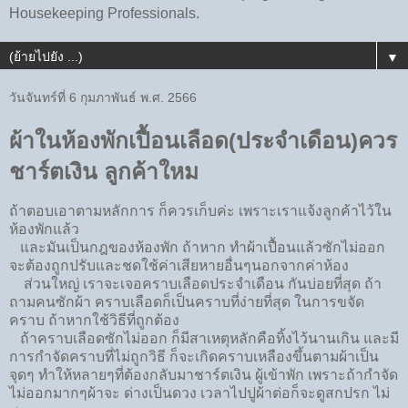
Housekeeping Professionals.
▼
วันจันทร์ที่ 6 กุมภาพันธ์ พ.ศ. 2566
ผ้าในห้องพักเปื้อนเลือด​(ประจำเดือน)​ควร
ชาร์ต​เงิน ลูกค้าใหม​
ถ้าตอบเอาตามหลักการ​ ก็ควรเก็บค่ะ​ เพราะเราแจ้งลูกค้าไว้​ใน​
ห้องพักแล้ว​
และมันเป็นกฎ​ของห้องพัก​ ถ้าหาก​ ทำผ้าเปื้อนแล้วซัก​ไม่ออก
จะต้องถูกปรับ​และชดใช้ค่าเสียหาย​อื่นๆ​นอกจากค่าห้อง​
ส่วนใหญ่​ เราจะเจอคราบ​เลือด​ประจำเดือน​ กันบ่อยที่สุด​ ถ้า
ถามคนซักผ้า​ คราบเลือดก็เป็นคราบที่ง่ายที่สุด​ ในการขจัด
คราบ​ ถ้าหากใช้วิธีที่ถูกต้อง​
ถ้าคราบเลือด​ซักไม่ออก​ ก็มีสาเหตุหลักคือทิ้งไว้นานเกิน​ และมี
การกำจัดคราบ​ที่ไม่ถูกวิธี​ ก็จะเกิดคราบเหลือง​ขึ้นตามผ้าเป็น
จุดๆ​ ทำให้หลายๆที่​ต้องกลับมาชาร์ต​เงิน​ ผู้เข้าพัก​ เพราะ​ถ้ากำจัด
ไม่ออกมากๆ​ผ้าจะ​ ด่าง​เป็น​ดวง​ เวลาไปปูผ้าต่อ​ก็จะ​ดูสกปรก​ ไม่