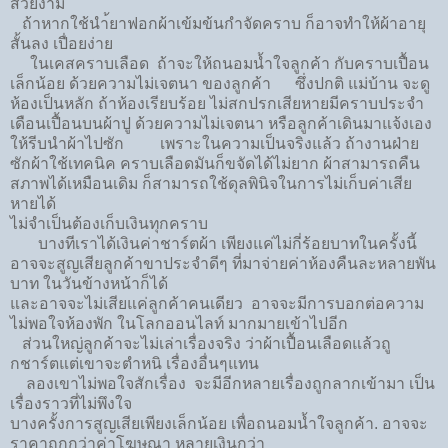
สวยงาม
ถ้าหากใช้นำ้ยาฟอกผ้าเข้มข้น​กำจัดคราบ​ ก็อาจทำให้ผ้าอายุ
สั้น​ลง​ เปื่อยง่าย​
ในเคสคราบเลือด​ ถ้าจะให้ถนอมน้ำใจลูกค้า​ กับคราบเปื้อน
เล็กน้อย​ ด้วยความไม่เจตนา​ ของลูกค้า​ ซึ่งปกติ​ แม่บ้าน​ จะดู
ห้องเป็นหลัก​ ถ้าห้องเรียบร้อย​ ไม่สกปรกเสียหาย​มีคราบประจำ
เดือน​เปื้อนบนผ้าปู ด้วยความไม่เจตนา​ หรือลูกค้า​เดินมาแจ้งเอง​
ให้รีบนำผ้าไปซัก​ เพราะในความเป็นจริงแล้ว​ ถ้างานฝ่าย
ซักผ้าใช้เทคนิค คราบเลือดมันก็ขจัดได้ไม่ยาก​ ผ้าสามารถคืน
สภาพ​ได้เหมือนเดิม​ ก็สามารถใช้ดุลพินิจ​ในการไม่เก็บค่าเสีย
หายได้
ไม่จำเป็นต้องเก็บ​เงิน​ทุกคราบ
บางที​เราได้เงิน​ค่าชาร์ต​ผ้า​ เพียงแค่ไม่กี่ร้อยบาท​ในครั้งนี้​
อาจจะสูญ​เสีย​ลูกค้าขาประจำ​ดีๆ​ ที่มาจ่ายค่าห้องคืนละหลายพัน
บาท​ ในวันข้างหน้าก็ได้​
และอาจจะไม่เสียแค่ลูกค้าคนเดียว​ อาจจะมีการบอกต่อความ
ไม่พอใจ​ห้องพัก​ ในโลก​ออนไลท์​ มากมาย​เข้าไปอีก​
ส่วนใหญ่ลูกค้าจะไม่เล่าเรื่องจริง​ ว่าผ้าเปื้อนเลือด​แล้วถู
กชาร์ต​แต่เขาจะตำหนิ เรื่องอื่นๆ​แทน​
ลองเขาไม่พอใจสักเรื่อง​ จะมีอีกหลาย​เรื่องถูกลากเข้ามา​ เป็น
เรื่องราว​ที่ไม่พึงใจ
บางครั้งการสูญเสียเพียงเล็กน้อย เพื่อถนอมน้ำใจลูกค้า. อาจจะ
ราคาถูกกว่าค่าโฆษณา หลายเงินกว่า