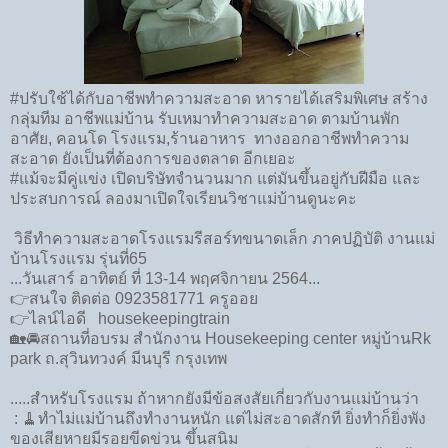
#ปรับใช้ได้กับอาชีพทำความสะอาด หารายได้เสริมพิเศษ สร้าง
กลุ่มทีม อาชีพแม่บ้าน รับเหมาทำความสะอาด ตามบ้านพัก
อาศัย, คอนโด โรงแรม,ร้านอาหาร ทางออกอาชีพทำความ
สะอาด ยังเป็นที่ต้องการของตลาด อีกเยอะ
#แม้จะมีคู่แข่ง เปิดบริษัทจำนวนมาก แต่มันขึ้นอยู่กับฝีมือ และ
ประสบการณ์ ลองมาเปิดใจเรียนวิชาแม่บ้านดูนะคะ
วิธีทำความสะอาดโรงแรมรีสอร์ทขนาดเล็ก ภาคปฏิบัติ งานแม่
บ้านโรงแรม รุ่นที่65
...วันเสาร์ อาทิตย์ ที่ 13-14 พฤศจิกายน 2564...
👉สนใจ ติดต่อ 0923581771 ครูออย
👉ไลน์ไอดี housekeepingtrain
🏡🚘สถานที่อบรม สำนักงาน Housekeeping center หมู่บ้านRk
park ถ.สุวินทวงค์ มีนบุรี กรุงเทพ
.....สำหรับโรงแรม ถ้าหากยังมีข้อสงสัยเกี่ยวกับงานแม่บ้านว่า
: 🧹ทำไม่แม่บ้านถึงทำงานหนัก แต่ไม่สะอาดสักที ยิ่งทำก็ยิ่งพัง
ของเสียหายมีรอยขีดข่วน ขึ้นสนิม