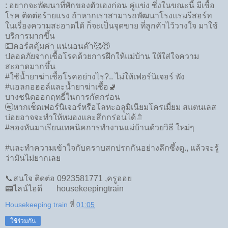
: อยากจะพัฒนาที่พักของตัวเองก่อน คู่แข่ง ซึ่งในขณะนี้ มีเชื้อ
โรค ติดต่อร้ายแรง ถ้าหากเราสามารถพัฒนาโรงแรมรีสอร์ท
ในเรื่องความสะอาดได้ ก็จะเป็นจุดขาย ที่ลูกค้าไว้วางใจ มาใช้
บริการมากขึ้น
💵คอร์สคุ้มค่า แน่นอนค๊า🥰😇
ปลอดภัยจากเชื้อโรคด้วยการฝึกให้แม่บ้าน ให้ใส่ใจความ
สะอาดมากขึ้น
#ใช้น้ำยาฆ่าเชื้อโรคอย่างไร?.. ไม่ให้เฟอร์นิเจอร์​ พัง​
#แอลกอฮอล์และน้ำยาฆ่าเชื้อ​🚽
บางชนิดออกฤทธิ์​ในการกัดกร่อน​
🚰หากเช็ดเฟอร์นิเจอร์​หรือโลหะอลูมิเนียม​โครเมี่ยม​ สแตนเลส​
บ่อย​อาจจะทำให้หมอง​และสึกกร่อนได้​🚿
#ลองหันมาเรียนเทคนิคการทำงานแม่บ้านด้วยวิธี ใหม่ๆ
#และทำความเข้าใจกับคราบสกปรกกันอย่างลึกซึ้งดู., แล้วจะรู้
ว่ามันไม่ยากเลย
📞สนใจ ติดต่อ 0923581771 ,ครูออย
📟ไลน์ไอดี housekeepingtrain
Housekeeping train
ที่
01:05
ใช้ร่วมกัน