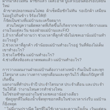
ผ้าก็มาส่งไม่ทัน​ ผ้าซักแล้ว​ ไม่สะอาด​ ปูแล้วเปื้อน​ต้องรื้อเปลี่ยน
ใหม่
ผ้าขาด​ปลอกหมอนไม่พอ​ ผ้าเช็ดมือซักไม่ทัน​ รอเบิกผ้า​ เสมียน
ไม่อยู่​ไปกินข้าว​ จิร้องให้🤣
ก็จัดเป็นช่วงที่แม่บ้านจะเครียดมาก
ส่วนใหญ่​ความผิดพลาดที่เกิดขึ้น​ก็เกิดจากขาดการจัดวางแผน
งาน​ในแต่ละ​วัน​ ของฝ่ายแม่บ้าน​และF/O
1.ถ้าเราตั้งคำถามว่า​ ช่วงเวลาที่ลูกค้า​ยังไม่เชคเอาน์​แม่บ้านทำ
อะไรอยู่​?
2.ช่วงเวลาที่ลูกค้า​ เข้าน้อย​แม่บ้านทำอะไรอยู่​ วันที่ห้องไม่เต็ม
เขาทำอะไร​?
3.ช่วงโลซีชั่น แม่บ้านทำอะไร?
4.ช่วงที่ส่งห้องสะอาดหมดแล้ว​ แม่บ้านทำอะไร?
การวางแผนงานฝ่ายแม่บ้าน​ต้องวางล่วงหน้า​ กันเป็น​ปี​ และทุก​
1ไตรมาส​ และวางตารางทุกเดือน​และทุกวัน​ไว้​ เพื่อแก้ปัญหาที่
เกิดขึ้น​
แยกงานที่ทำประจำปี​ ประจำไตรมาส​ ประจำเดือน​ และประจำ
วันให้ได้ ว่างานไหน​ควรทำช่วงไหน​
ไม่ใช่รอทำทุกอย่างในช่วงเชคเอา​น์​อย่างเดีย​ว
ขัดถูทุกที่ในห้องน้ำ​เช็ดทุกซอกหลืบ​ในช่วงเวลา​เร่งรีบ​ แม่บ้าน
ก็ยิ่งหลุด​
" ไม่มีงานปราณีต​ ใดๆ​ที่ไม่ใช้เวลา​และความใจเย็น​ เว้นแต่คน