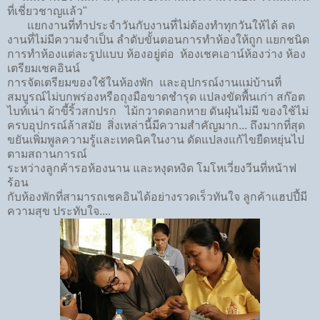
ที่เชี่ยวชาญแล้ว"
แยกงานที่ทำประจำวันกับงานที่ไม่ต้องทำทุกวันให้ได้ ลด
งานที่ไม่มีความจำเป็น​ ลำดับขั้นตอนการทำห้องให้ถูก​ แยกชนิด
การทำห้อง​แต่ละรูปแบบ​ ห้องอยู่ต่อ​ ห้องเชคเอาน์​ห้องว่าง​ ห้อง
เตรียมเชคอินน์
การจัดเตรียมของใช้ในห้องพัก​ และอุปกรณ์​งานแม่บ้าน​ที่
สมบูรณ์​ไม่บกพร่องหรือถุงมือขาด​ชำรุด​ ​แปลงขัดพื้นเก่า​ สก๊อต
ไบท์เน่า​ ผ้าขี้ริ้วสกปรก​ ไม้กวาดดอกหาย​ ดันฝุ่นไม่มี​ ของใช้ไม่
ครบ​อุปกรณ์​ล้าสมัย​ สิ่งเหล่านี้มีความสำคัญมาก... ถึงมากที่สุด
ขยันเพิ่มพูลความรู้และเทคนิคในงาน​ ดัดแปลงแก้ไขยืดหยุ่นไป
ตามสถานการณ์​
ระหว่างลูกค้ารอห้องนาน​ และหงุดหงิด​ โมโห​เวี่ยงวีนที่หน้าฟ
ร้อน​
กับห้องพัก​ที่สามารถเชคอินได้อย่างรวดเร็วทันใจ​ ลูกค้าแฮปปี้​มี
ความสุข​ ประทับ​ใจ​....