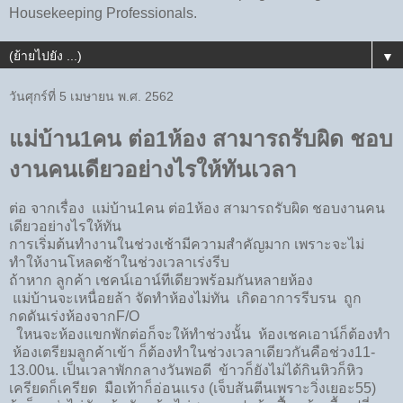
Housekeeping Professionals.
▼
วันศุกร์ที่ 5 เมษายน พ.ศ. 2562
แม่บ้าน​1คน​ ต่อ​1ห้อง​ สามารถรับผิด​ ชอบ
งานคนเดียว​อย่างไร​ให้ทันเวลา
ต่อ​ จากเรื่อง​ แม่บ้าน​1คน​ ต่อ​1ห้อง​ สามารถรับผิด​ ชอบงานคน
เดียว​อย่างไร​ให้ทัน
การเริ่มต้นทำงานในช่วงเช้า​มีความสำคัญมาก​ เพราะจะไม่
ทำให้งานโหลดช้าในช่วงเวลาเร่งรีบ
ถ้าหาก​ ลูกค้า​ เชคน์เอาน์​ทีเดียวพร้อมกันหลายห้อง
แม่บ้านจะเหนื่อยล้า​ ​จัด​ทำห้องไม่ทัน​ เกิดอาการรีบรน​ ถูก
กดดัน​เร่งห้อง​จาก​F/O
​ ใหนจะห้อง​แขกพักต่อ​ก็จะให้ทำช่วงนั้น​ ห้องเชคเอา​น์​ก็ต้องทำ​
ห้อง​เตรียมลูกค้าเข้า​ ก็ต้องทำ​ในช่วงเวลาเดียวกัน​คือช่วง​11-
13.00น. เป็นเวลาพักกลางวันพอดี​ ข้าวก็ยังไม่ได้กิน​หิวก็หิว​
เครียดก็เครียด​ มือเท้าก็อ่อนแรง​ (เจ็บส้นตีน​เพราะวิ่งเยอะ​55)​