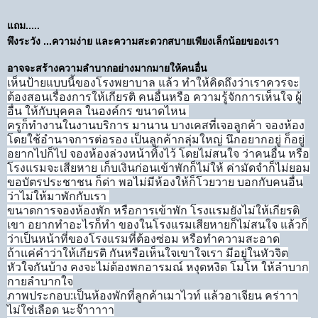
แถม.....
พึงระวัง ...ความง่าย และความสะดวกสบายเพียงเล็กน้อยของเรา
อาจจะสร้างความลำบากอย่างมากมายให้คนอื่น
เห็นป้ายแบบนี้ของโรงพยาบาล แล้ว ทำให้คิดถึงว่าเราควรจะ
ต้องสอนเรื่องการให้เกียรติ คนอื่นหรือ ความรู้จักการเห็นใจ ผู้
อื่น ให้กับบุคคล ในองค์กร ขนาดไหน
ครูก็ทำงานในงานบริการ มานาน บางเคสที่เจอลูกค้า จองห้อง
โดยใช้อำนาจการต่อรอง เป็นลูกค้ากลุ่มใหญ่ นึกอยากอยู่ ก็อยู่
อยากไปก็ไป จองห้องล่วงหน้าทิ้งไว้ โดยไม่สนใจ ว่าคนอื่น หรือ
โรงแรมจะเสียหาย เก็บเงินก่อนเข้าพักก็ไม่ให้ ค่ามัดจำก็ไม่ยอม
ขอบัตรประชาชน ก็ด่า พอไม่มีห้องให้ก็โวยวาย บอกกับคนอื่น
ว่าไม่ให้มาพักกับเรา
ขนาดการจองห้องพัก หรือการเข้าพัก โรงแรมยังไม่ให้เกียรติ
เขา อยากทำอะไรก็ทำ ของในโรงแรมเสียหายก็ไม่สนใจ แล้วก็
ว่าเป็นหน้าที่ของโรงแรมที่ต้องซ่อม หรือทำความสะอาด
ถ้าแค่คำว่าให้เกียรติ กันหรือเห็นใจเขาใจเรา มีอยู่ในหัวจิต
หัวใจกันบ้าง คงจะไม่ต้องพกอารมณ์ หงุดหงิด โมโห ให้ลำบาก
กายลำบากใจ
ภาพประกอบ:เป็นห้องพักที่ลูกค้าเมาไวท์ แล้วอาเจียน คร่าาา
ไม่ใช่เลือด นะจ๊าาาาา