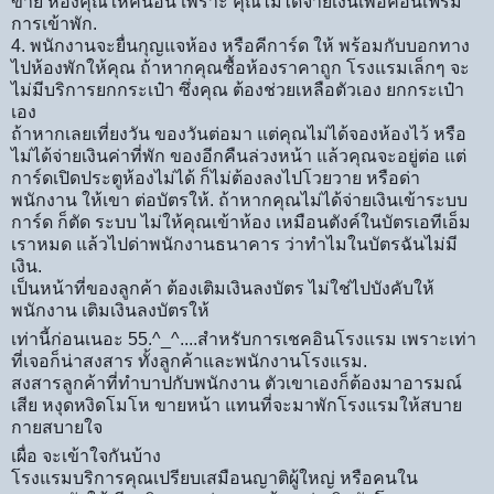
ขาย ห้องคุณให้คนอื่น เพราะ คุณไม่ได้จ่ายเงินเพื่อคอนเฟิร์ม
การเข้าพัก.
4. พนักงานจะยื่นกุญแจห้อง หรือคีการ์ด ให้ พร้อมกับบอกทาง
ไปห้องพักให้คุณ ถ้าหากคุณซื้อห้องราคาถูก โรงแรมเล็กๆ จะ
ไม่มีบริการยกกระเป๋า ซึ่งคุณ ต้องช่วยเหลือตัวเอง ยกกระเป๋า
เอง
ถ้าหากเลยเที่ยงวัน ของวันต่อมา แต่คุณไม่ได้จองห้องไว้ หรือ
ไม่ได้จ่ายเงินค่าที่พัก ของอีกคืนล่วงหน้า แล้วคุณจะอยู่ต่อ แต่
การ์ดเปิดประตูห้องไม่ได้ ก็ไม่ต้องลงไปโวยวาย หรือด่า
พนักงาน ให้เขา ต่อบัตรให้. ถ้าหากคุณไม่ได้จ่ายเงินเข้าระบบ
การ์ด ก็ตัด ระบบ ไม่ให้คุณเข้าห้อง เหมือนตังค์ในบัตรเอทีเอ็ม
เราหมด แล้วไปด่าพนักงานธนาคาร ว่าทำไมในบัตรฉันไม่มี
เงิน.
เป็นหน้าที่ของลูกค้า ต้องเติมเงินลงบัตร ไม่ใช่ไปบังคับให้
พนักงาน เติมเงินลงบัตรให้
เท่านี้ก่อนเนอะ 55.^_^....สำหรับการเชคอินโรงแรม เพราะเท่า
ที่เจอก็น่าสงสาร ทั้งลูกค้าและพนักงานโรงแรม.
สงสารลูกค้าที่ทำบาปกับพนักงาน ตัวเขาเองก็ต้องมาอารมณ์
เสีย หงุดหงิดโมโห ขายหน้า แทนที่จะมาพักโรงแรมให้สบาย
กายสบายใจ
เผื่อ จะเข้าใจกันบ้าง
โรงแรมบริการคุณเปรียบเสมือนญาติผู้ใหญ่ หรือคนใน