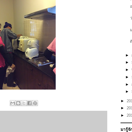
อ
ว
ม
ต
►
►
►
►
►
►
►
20
►
20
►
20
มารู้จ