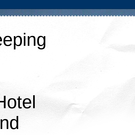
eping
Hotel
and