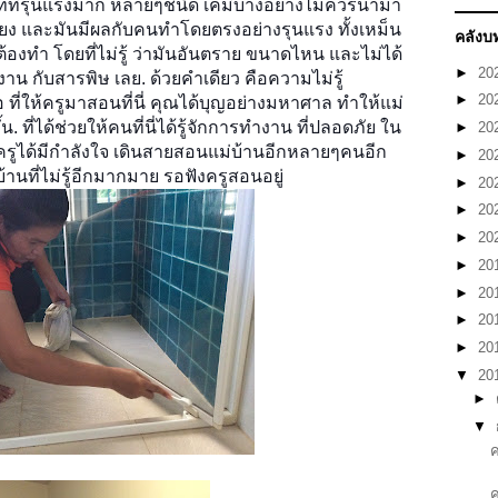
ี่รุนแรงมาก หลายๆชนิด เคมีบางอย่างไม่ควรนำมา
คียง และมันมีผลกับคนทำโดยตรงอย่างรุนแรง ทั้งเหม็น
คลังบ
ต้องทำ โดยที่ไม่รู้ ว่ามันอันตราย ขนาดไหน และไม่ได้
►
20
น กับสารพิษ เลย. ด้วยคำเดียว คือความไม่รู้
►
20
ือ ที่ให้ครูมาสอนที่นี่ คุณได้บุญอย่างมหาศาล ทำให้แม่
้น. ที่ได้ช่วยให้คนที่นี่ได้รู้จักการทำงาน ที่ปลอดภัย ใน
►
20
ได้มีกำลังใจ เดินสายสอนแม่บ้านอีกหลายๆคนอีก
►
20
บ้านที่ไม่รู้อีกมากมาย รอฟังครูสอนอยู่
►
20
►
20
►
20
►
20
►
20
►
20
►
20
▼
20
►
▼