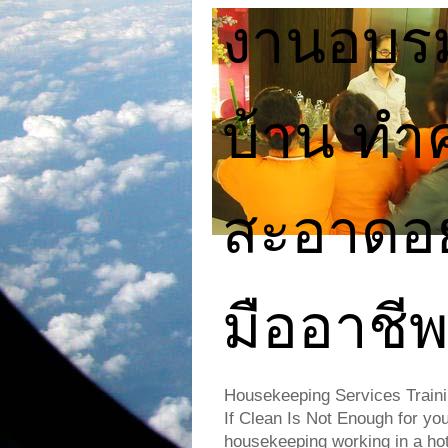
งานอบร
บ้าน ทำ
สะอาดอย
มืออาชี
Housekeeping Services Traini
If Clean Is Not Enough for yo
housekeeping working in a hote