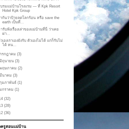
บรมแม่บ้านโรงแรม — ที่ Kpk Resort
Hotel Kpk Group
่ากันว่าป้ายลดโลกร้อน หรือ save the
earth เป็นที่...
ารับฟังเรื่องเล่าของแม่บ้านที่นี่ ว่าเคย
ผ่า...
ัวเองเราเองยังรับ ตัวเองไม่ได้ แก่ก็รับไม่
ได้ หน...
กรกฎาคม
(3)
มิถุนายน
(3)
พฤษภาคม
(2)
มีนาคม
(3)
กุมภาพันธ์
(1)
มกราคม
(1)
14
(32)
13
(28)
12
(36)
ักครูสอนแม่บ้าน