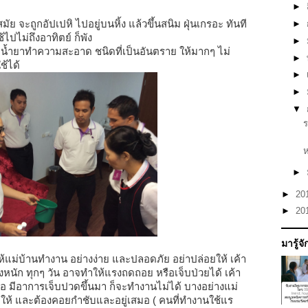
►
มัย จะถูกอัปเปหิ ไปอยู่บนหิ้ง แล้วขึ้นสนิม ฝุ่นเกรอะ ทันที
►
้ไปไม่ถึงอาทิตย์ ก็พัง
►
ะน้ำยาทำความสะอาด ชนิดที่เป็นอันตราย ให้มากๆ ไม่
►
ใช้ได้
►
►
▼
ห
►
►
20
►
20
มารู้จ
้แม่บ้านทำงาน อย่างง่าย และปลอดภัย อย่าปล่อยให้ เค้า
หนัก ทุกๆ วัน อาจทำให้แรงถดถอย หรือเจ็บป่วยได้ เค้า
อ มีอาการเจ็บปวดขึ้นมา ก็จะทำงานไม่ได้ บางอย่างแม่
ดให้ และต้องคอยกำชับและอยู่เสมอ ( คนที่ทำงานใช้แร