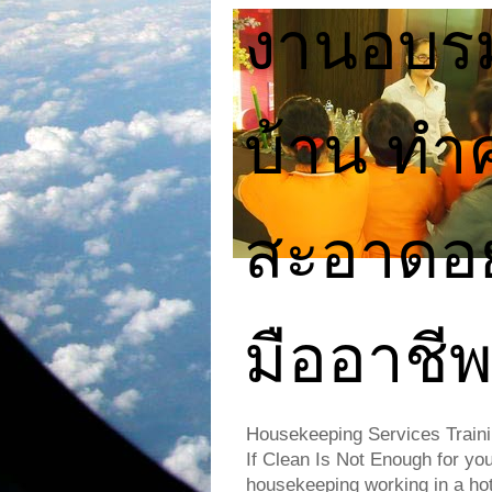
งานอบร
บ้าน ทำ
สะอาดอย
มืออาชี
Housekeeping Services Traini
If Clean Is Not Enough for yo
housekeeping working in a hote