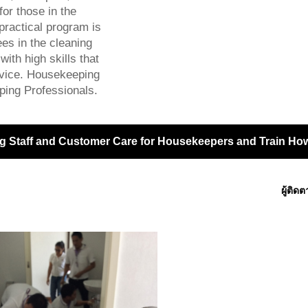
or those in the
practical program is
s in the cleaning
ith high skills that
ervice. Housekeeping
ping Professionals.
g Staff and Customer Care for Housekeepers and Train How 
ผู้ติด