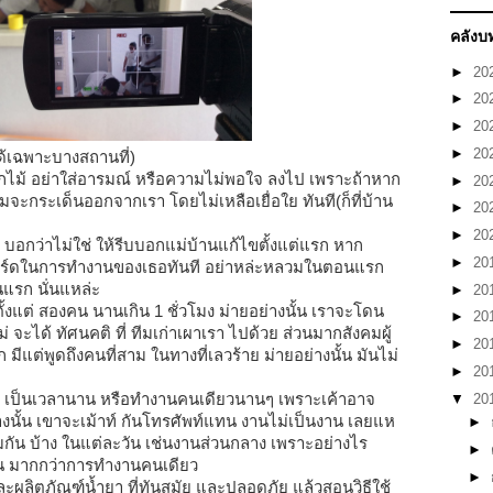
คลังบ
►
20
►
20
►
20
►
20
ด้เฉพาะบางสถานที่)
ไม้ อย่าใส่อารมณ์ หรือความไม่พอใจ ลงไป เพราะถ้าหาก
►
20
มจะกระเด็นออกจากเรา โดยไม่เหลือเยื่อใย ทันที(ก็ที่บ้าน
►
20
►
20
ตา บอกว่าไม่ใช่ ให้รีบบอกแม่บ้านแก้ไขตั้งแต่แรก หาก
►
20
าร์ดในการทำงานของเธอทันที อย่าหล่ะหลวมในตอนแรก
อนแรก นั่นแหล่ะ
►
20
มตั้งแต่ สองคน นานเกิน 1 ชั่วโมง ม่ายอย่างนั้น เราจะโดน
►
20
 จะได้ ทัศนคติ ที่ ทีมเก่าเผาเรา ไปด้วย ส่วนมากสังคมผู้
►
20
หรอก มีแต่พูดถึงคนที่สาม ในทางที่เลวร้าย ม่ายอย่างนั้น มันไม่
►
20
ี่ยว เป็นเวลานาน หรือทำงานคนเดียวนานๆ เพราะเค้าอาจ
▼
20
่างนั้น เขาจะเม้าท์ กันโทรศัพท์แทน งานไม่เป็นงาน เลยแห
►
ร่วมกัน บ้าง ในแต่ละวัน เช่นงานส่วนกลาง เพราะอย่างไร
►
น มากกว่าการทำงานคนเดียว
►
ะผลิตภัณฑ์น้ำยา ที่ทันสมัย และปลอดภัย แล้วสอนวิธีใช้