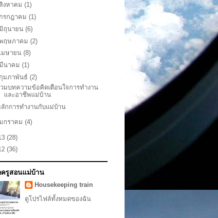
สิงหาคม
(1)
กรกฎาคม
(1)
มิถุนายน
(6)
พฤษภาคม
(2)
เมษายน
(8)
มีนาคม
(1)
กุมภาพันธ์
(2)
รวมบทความข้อคิดเตือนใจการทำงาน
และอาชีพแม่บ้าน
ลักการทำงานกับแม่บ้าน
มกราคม
(4)
13
(28)
12
(36)
ักครูสอนแม่บ้าน
Housekeeping train
ดูโปรไฟล์ทั้งหมดของฉัน