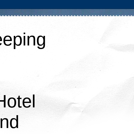
eping
Hotel
and